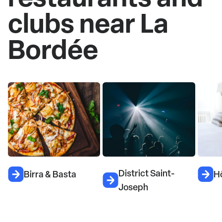
clubs near La
Bordée
District Saint-
Birra & Basta
H
Joseph