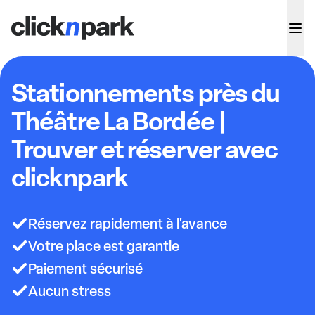
Stationnements près du
Théâtre La Bordée |
Trouver et réserver avec
clicknpark
Réservez rapidement à l'avance
Votre place est garantie
Paiement sécurisé
Aucun stress