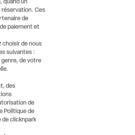
e, quand un
 réservation. Ces
rtenaire de
 de paiement et
 choisir de nous
s suivantes :
e genre, de votre
lle.
t, des
tions
utorisation de
e Politique de
é de clicknpark