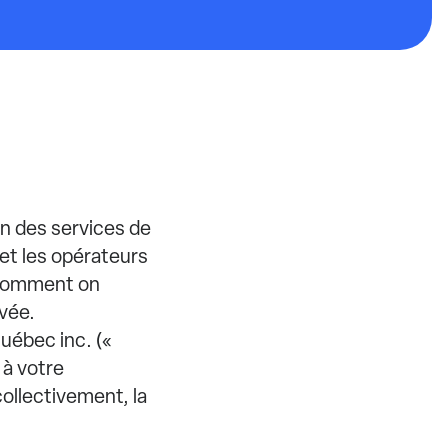
on des services de
 et les opérateurs
 comment on
ivée.
uébec inc. («
 à votre
collectivement, la