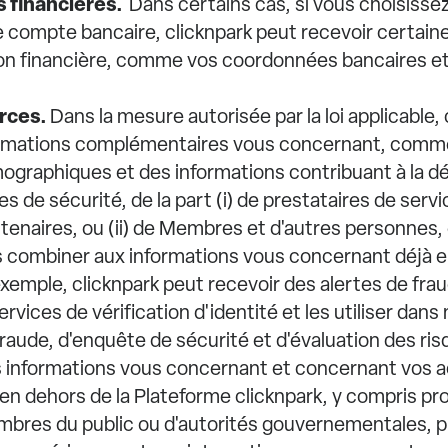
ns financières.
Dans certains cas, si vous choisisse
e compte bancaire, clicknpark peut recevoir certain
ion financière, comme vos coordonnées bancaires et 
urces.
Dans la mesure autorisée par la loi applicable,
ormations complémentaires vous concernant, comm
graphiques et des informations contribuant à la d
les de sécurité, de la part (i) de prestataires de servi
rtenaires, ou (ii) de Membres et d'autres personnes, 
es combiner aux informations vous concernant déjà 
xemple, clicknpark peut recevoir des alertes de frau
rvices de vérification d'identité et les utiliser dans
fraude, d'enquête de sécurité et d'évaluation des ris
s informations vous concernant et concernant vos a
u en dehors de la Plateforme clicknpark, y compris p
res du public ou d'autorités gouvernementales, p