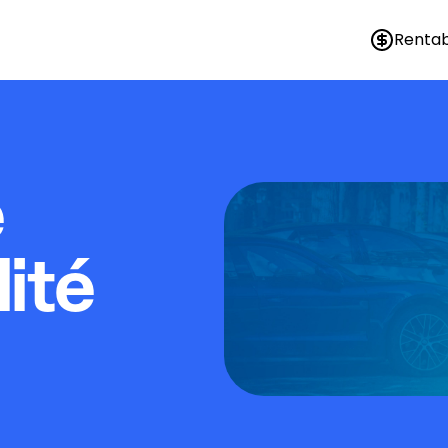
Rentab
e
lité