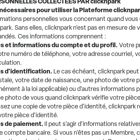
RSONNELLES COLLECTÉES PAR clicknpark
 nécessaires pour utiliser la Plateforme clicknpa
rmations personnelles vous concernant quand vous ut
park. Sans elles, clicknpark n'est pas en mesure de 
andés. Ces informations comprennent :
s et informations du compte et du profil.
Votre p
otre numéro de téléphone, votre adresse courriel, 
ulation.
ns d'identification.
Le cas échéant, clicknpark peu
tale, votre date de naissance, une photo de votre p
mément à la loi applicable) ou d'autres informations p
ne photo de vous quand clicknpark vérifie votre pièce 
sez une copie de votre pièce d'identité, clicknpark r
votre pièce d'identité.
ons de paiement.
Il peut s'agir d'informations relativ
e compte bancaire. Si vous n'êtes pas un Membre, c