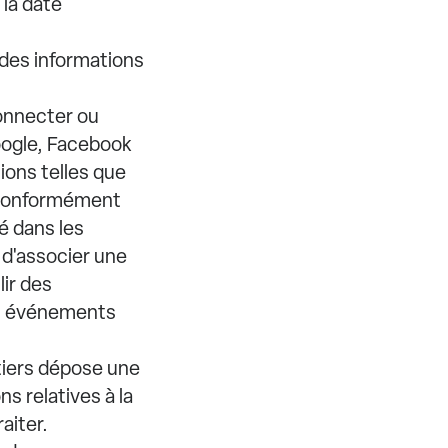
 la date
 des informations
connecter ou
oogle, Facebook
ions telles que
l conformément
é dans les
z d'associer une
lir des
des événements
tiers dépose une
s relatives à la
aiter.