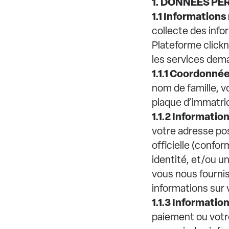
1. DONNÉES PE
1.1 Informations
collecte des info
Plateforme clickn
les services dem
1.1.1 Coordonnée
nom de famille, v
plaque d’immatric
1.1.2 Informatio
votre adresse pos
officielle (confor
identité, et/ou u
vous nous fournis
informations sur 
1.1.3 Informati
paiement ou votr