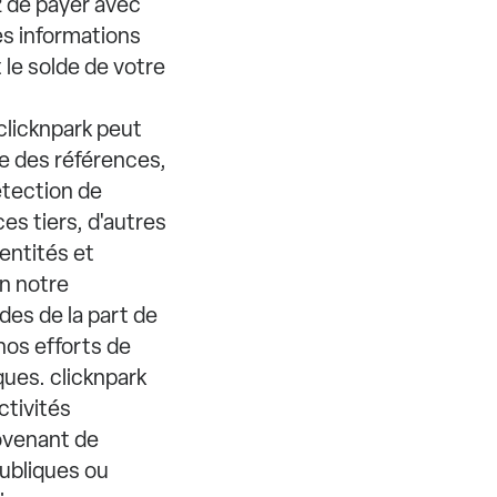
z de payer avec
es informations
le solde de votre
 clicknpark peut
e des références,
étection de
ces tiers, d'autres
entités et
en notre
des de la part de
 nos efforts de
ques. clicknpark
ctivités
rovenant de
ubliques ou