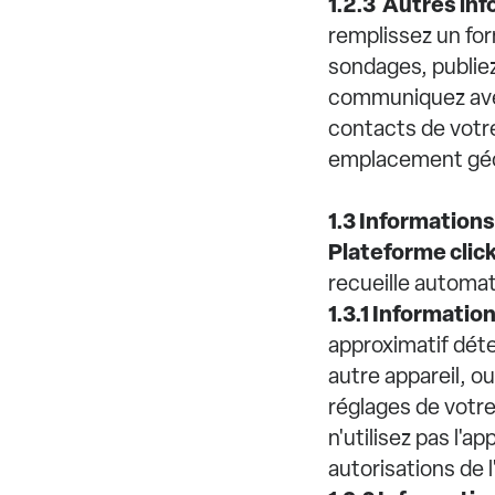
1.2.3 Autres in
remplissez un for
sondages, publie
communiquez avec
contacts de votre
emplacement géog
1.3 Informations
Plateforme clic
recueille automa
1.3.1 Informatio
approximatif déte
autre appareil, o
réglages de votre
n'utilisez pas l'a
autorisations de l