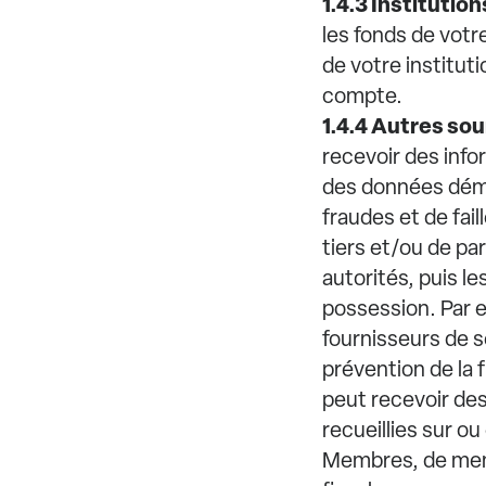
1.4.3 Institutio
les fonds de votr
de votre institut
compte.
1.4.4 Autres so
recevoir des inf
des données démo
fraudes et de fail
tiers et/ou de pa
autorités, puis l
possession. Par e
fournisseurs de se
prévention de la 
peut recevoir de
recueillies sur o
Membres, de memb