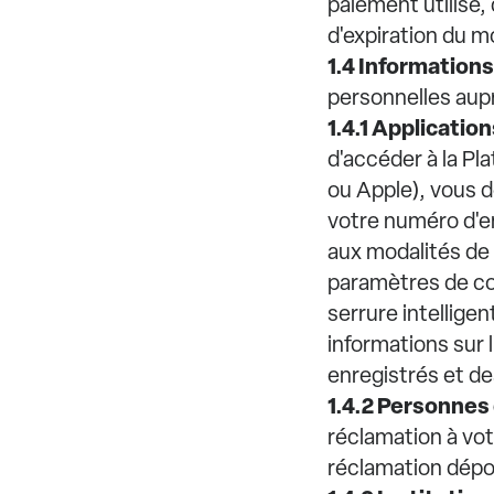
paiement utilisé,
d'expiration du m
1.4 Informations
personnelles aup
1.4.1 Application
d'accéder à la P
ou Apple), vous 
votre numéro d'e
aux modalités de 
paramètres de con
serrure intelligen
informations sur 
enregistrés et des
1.4.2 Personnes
réclamation à vot
réclamation dépos