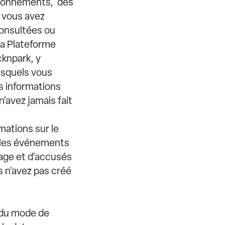
ationnements, des
 vous avez
consultées ou
 la Plateforme
cknpark, y
esquels vous
es informations
'avez jamais fait
rmations sur le
ur les événements
tage et d'accusés
s n'avez pas créé
r du mode de