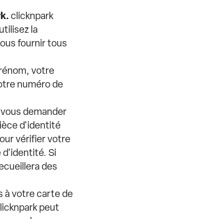
rk.
clicknpark
ilisez la
vous fournir tous
rénom, votre
votre numéro de
t vous demander
ièce d'identité
our vérifier votre
d'identité. Si
ecueillera des
es à votre carte de
licknpark peut