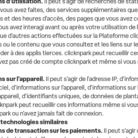
s d'utilisation.
Il peut s'agir de recherches de st
 vous avez faites, des services supplémentaires que
es et des heures d'accès, des pages que vous avez 
ous avez interagi avant ou après votre utilisation de
 que d'autres actions effectuées sur la Plateforme cli
 ou le contenu que vous consultez et les liens sur l
er à des applis tierces. clicknpark peut recueillir c
ez pas créé de compte clicknpark et même si vous n
s sur l'appareil.
Il peut s'agir de l'adresse IP, d'info
iciel, d'informations sur l'appareil, d'informations s
'appareil, d'identifiants uniques, de données de plan
cknpark peut recueillir ces informations même si vou
ark ou n'avez jamais fait de connexion.
 technologies similaires
ns de transaction sur les paiements.
Il peut s'agi