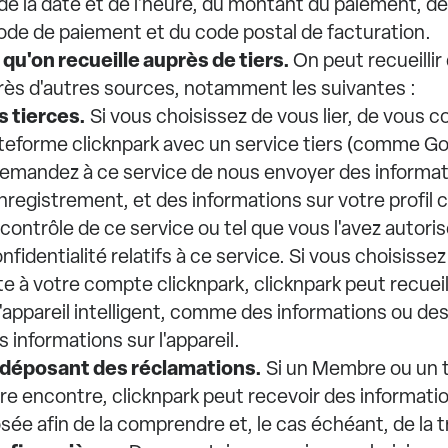
 de la date et de l'heure, du montant du paiement, de
ode de paiement et du code postal de facturation.
 qu'on recueille auprès de tiers.
On peut recueillir
rès d'autres sources, notamment les suivantes :
s tierces.
Si vous choisissez de vous lier, de vous 
lateforme clicknpark avec un service tiers (comme G
demandez à ce service de nous envoyer des informat
nregistrement, et des informations sur votre profi
contrôle de ce service ou tel que vous l'avez autoris
fidentialité relatifs à ce service. Si vous choisisse
te à votre compte clicknpark, clicknpark peut recueil
l'appareil intelligent, comme des informations ou 
 informations sur l'appareil.
 déposant des réclamations.
Si un Membre ou un 
re encontre, clicknpark peut recevoir des information
ée afin de la comprendre et, le cas échéant, de la tr