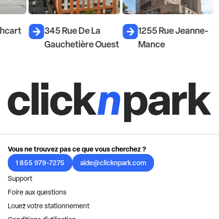
hcart
345 Rue De La
1255 Rue Jeanne-
Gauchetière Ouest
Mance
Vous ne trouvez pas ce que vous cherchez ?
1 855 979-7275
aide@clicknpark.com
Support
Foire aux questions
Louez votre stationnement