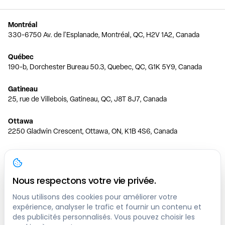
Montréal
330-6750 Av. de l'Esplanade, Montréal, QC, H2V 1A2, Canada
Québec
190-b, Dorchester Bureau 50.3, Quebec, QC, G1K 5Y9, Canada
Gatineau
25, rue de Villebois, Gatineau, QC, J8T 8J7, Canada
Ottawa
2250 Gladwin Crescent, Ottawa, ON, K1B 4S6, Canada
Toronto
150 Ferrand Dr, 6th Floor, Toronto, ON, M3C 3E5, Canada
Nous respectons votre vie privée.
Vancouver
1200 W 73rd Ave #1415, Vancouver, BC, V6P 6G5, Canada
Nous utilisons des cookies pour améliorer votre
expérience, analyser le trafic et fournir un contenu et
des publicités personnalisés. Vous pouvez choisir les
Calgary