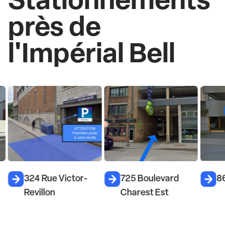
près de
l'Impérial Bell
324 Rue Victor-
725 Boulevard
86
Revillon
Charest Est