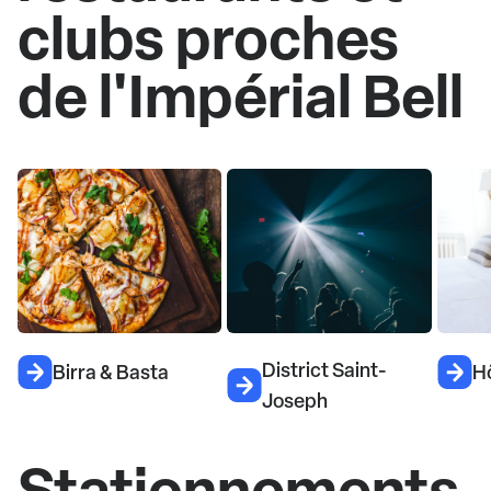
clubs proches
de l'Impérial Bell
District Saint-
Birra & Basta
H
Joseph
Stationnements