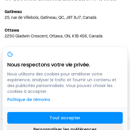
Gatineau
25, rue de Villebois, Gatineau, QC, J8T 8J7, Canada
Ottawa
2250 Gladwin Crescent, Ottawa, ON, K1B 4S6, Canada
Toronto
150 Ferrand Dr, 6th Floor, Toronto, ON, M3C 3E5, Canada
Nous respectons votre vie privée.
Vancouver
1200 W 73rd Ave #1415, Vancouver, BC, V6P 6G5, Canada
Nous utilisons des cookies pour améliorer votre
expérience, analyser le trafic et fournir un contenu et
des publicités personnalisés. Vous pouvez choisir les
Calgary
cookies à accepter.
444 5 Ave SW #400 Calgary, AB, T2P 2T8, Canada
Politique de témoins
Edmonton
9373 47 St NW, Edmonton, AB, T6B 2R7, Canada
Tout accepter
© clicknpark
2016 -
2026
Personnaliser les préférences