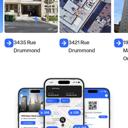
3435 Rue
3421 Rue
1
Drummond
Drummond
M
O