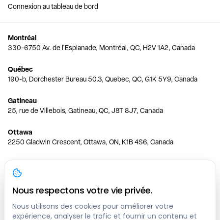
Connexion au tableau de bord
Montréal
330-6750 Av. de l'Esplanade, Montréal, QC, H2V 1A2, Canada
Québec
190-b, Dorchester Bureau 50.3, Quebec, QC, G1K 5Y9, Canada
Gatineau
25, rue de Villebois, Gatineau, QC, J8T 8J7, Canada
Ottawa
2250 Gladwin Crescent, Ottawa, ON, K1B 4S6, Canada
Toronto
150 Ferrand Dr, 6th Floor, Toronto, ON, M3C 3E5, Canada
Nous respectons votre vie privée.
Vancouver
1200 W 73rd Ave #1415, Vancouver, BC, V6P 6G5, Canada
Nous utilisons des cookies pour améliorer votre
expérience, analyser le trafic et fournir un contenu et