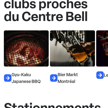
clubs proches
du Centre Bell
Gyu-Kaku
Bier Markt
L
Japanese BBQ
Montréal
Stationnements