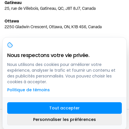
Gatineau
25, rue de Villebois, Gatineau, QC, J8T 8J7, Canada
Ottawa
2250 Gladwin Crescent, Ottawa, ON, K1B 4S6, Canada
Toronto
150 Ferrand Dr, 6th Floor, Toronto, ON, M3C 3E5, Canada
Nous respectons votre vie privée.
Vancouver
1200 W 73rd Ave #1415, Vancouver, BC, V6P 6G5, Canada
Nous utilisons des cookies pour améliorer votre
expérience, analyser le trafic et fournir un contenu et
des publicités personnalisés. Vous pouvez choisir les
Calgary
cookies à accepter.
444 5 Ave SW #400 Calgary, AB, T2P 2T8, Canada
Politique de témoins
Edmonton
9373 47 St NW, Edmonton, AB, T6B 2R7, Canada
Tout accepter
© clicknpark
2016 -
2026
Personnaliser les préférences
Plan du site
9413-8757 Quebec inc