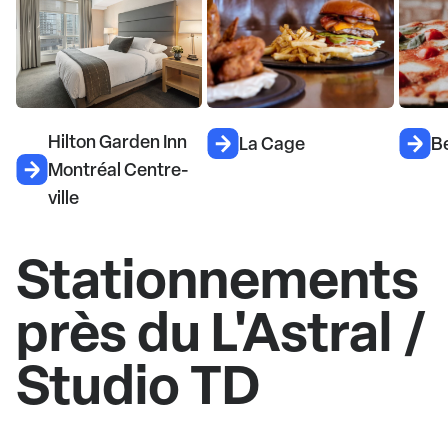
A
La Cage
Bellucci Italia
-
M
D
Stationnements
près du L'Astral /
Studio TD