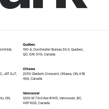
Québec
ontréal,
190-b, Dorchester Bureau 50.3, Quebec,
QC, G1K 5Y9, Canada
Ottawa
QC, J8T 8J7,
2250 Gladwin Crescent, Ottawa, ON, K1B
4S6, Canada
Vancouver
nto, ON,
1200 W 73rd Ave #1415, Vancouver, BC,
V6P 6G5, Canada