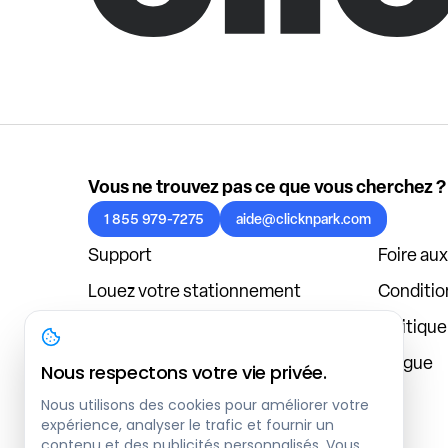
Vous ne trouvez pas ce que vous cherchez ?
1 855 979-7275
aide@clicknpark.com
Support
Foire au
Louez votre stationnement
Condition
Politique de confidentialité
Politiqu
À propos
Blogue
Nous respectons votre vie privée.
Connexion au tableau de bord
Nous utilisons des cookies pour améliorer votre
expérience, analyser le trafic et fournir un
contenu et des publicités personnalisés. Vous