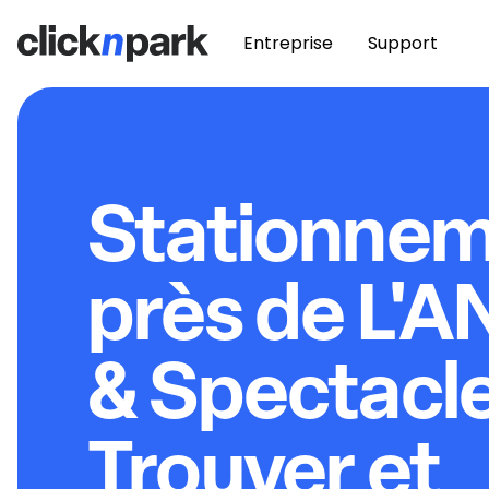
Entreprise
Support
Stationne
près de L'A
& Spectacle
Trouver et