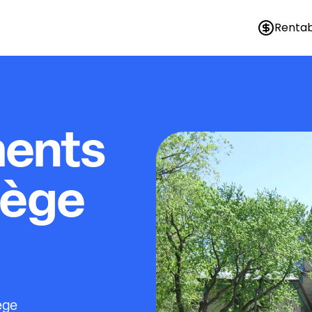
Rentab
ments
lège
ège