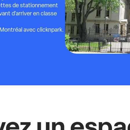
nettes de stationnement
vant d'arriver en classe
Montréal avec clicknpark.
vez un espa