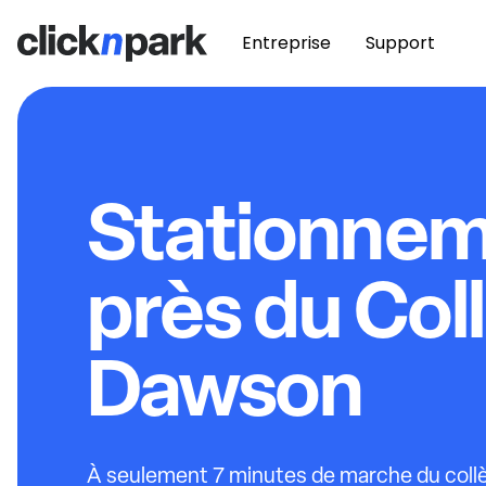
Entreprise
Support
Stationne
près du Col
Dawson
À seulement 7 minutes de marche du coll