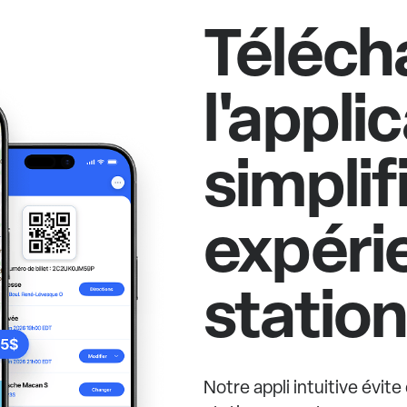
Téléch
l'appli
simplif
expéri
statio
Notre appli intuitive évit