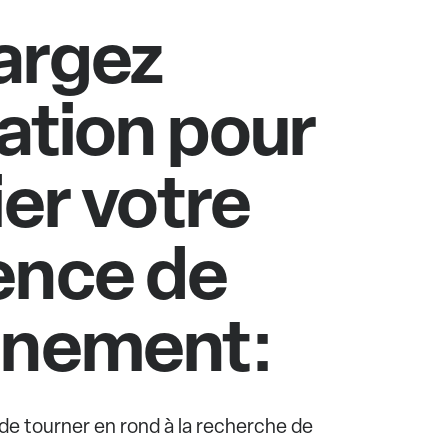
argez
cation pour
ier votre
ence de
nnement:
e de tourner en rond à la recherche de