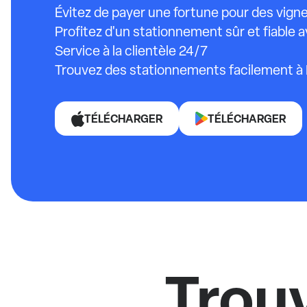
Évitez de payer une fortune pour des vig
Profitez d'un stationnement sûr et fiable a
Service à la clientèle 24/7
Trouvez des stationnements facilement à 
TÉLÉCHARGER
TÉLÉCHARGER
Trou