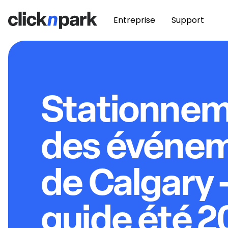
Entreprise
Support
Stationne
des événe
de Calgary 
guide été 2