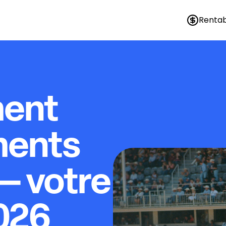
Rentab
ment
ments
— votre
026