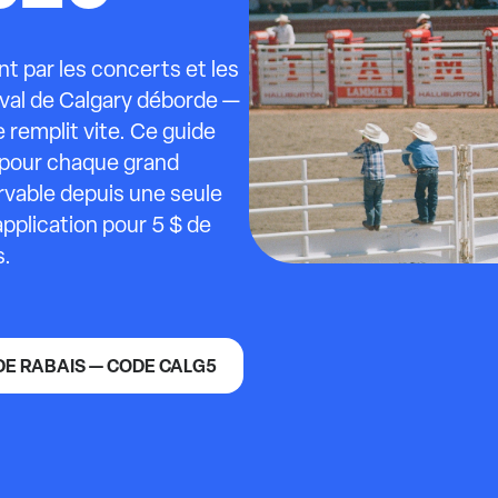
t par les concerts et les
ival de Calgary déborde —
 remplit vite. Ce guide
i pour chaque grand
rvable depuis une seule
application pour 5 $ de
s.
 DE RABAIS — CODE CALG5