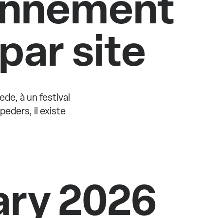
ionnement
par site
de, à un festival
eders, il existe
ary 2026