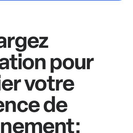
argez
cation pour
ier votre
ence de
nnement: