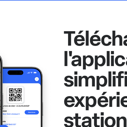
Téléch
l'appli
simplif
expéri
statio