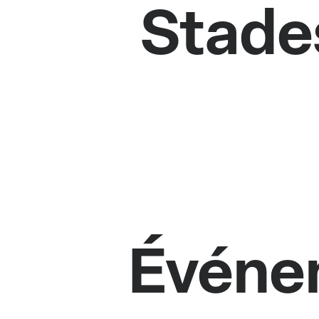
Stades
Événe