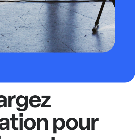
argez
cation pour