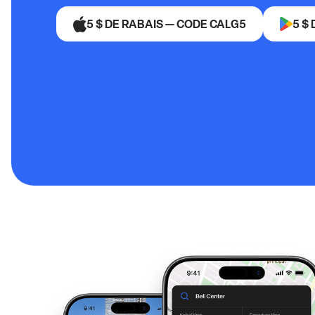
5 $ DE RABAIS — CODE CALG5
5 $