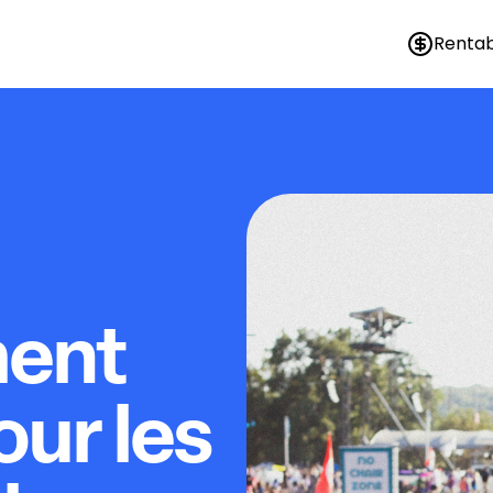
Rentab
ment
our les