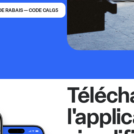
 DE RABAIS — CODE CALG5
Téléch
l'appli