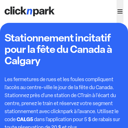
Stationnement incitatif
pour la fête du Canada à
Calgary
Les fermetures de rues et les foules compliquent
l'accès au centre-ville le jour de la fête du Canada.
Stationnez près d'une station de CTrain à l'écart du
centre, prenez le train et réservez votre segment
stationnement avec clicknpark à l'avance. Utilisez le
CALG5
code
dans l'application pour 5 $ de rabais sur
toute réservation de 20 $ et plus.