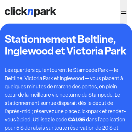
Stationnement Beltline,
Inglewood et Victoria Park
Les quartiers qui entourent le Stampede Park — le
Beltline, Victoria Park et Inglewood — vous placent à
quelques minutes de marche des portes, en plein
cœur de la meilleure vie nocturne du Stampede. Le
stationnement sur rue disparaît dès le début de
l'après-midi; réservez une place clicknpark et rendez-
CALG5
vous à pied. Utilisez le code
dans l'application
pour 5 $ de rabais sur toute réservation de 20 $ et