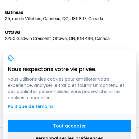
Gatineau
25, rue de Villebois, Gatineau, QC, J8T 8J7, Canada
Ottawa
2250 Gladwin Crescent, Ottawa, ON, K1B 4S6, Canada
Toronto
150 Ferrand Dr, 6th Floor, Toronto, ON, M3C 3E5, Canada
Nous respectons votre vie privée.
Vancouver
1200 W 73rd Ave #1415, Vancouver, BC, V6P 6G5, Canada
Nous utilisons des cookies pour améliorer votre
expérience, analyser le trafic et fournir un contenu et
des publicités personnalisés. Vous pouvez choisir les
Calgary
cookies à accepter.
444 5 Ave SW #400 Calgary, AB, T2P 2T8, Canada
Politique de témoins
Edmonton
9373 47 St NW, Edmonton, AB, T6B 2R7, Canada
Tout accepter
© clicknpark
2016 -
2026
Personnaliser les préférences