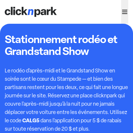
Stationnement rodéo et
Grandstand Show
Le rodéo d'après-midi et le Grandstand Show en
soirée sont le cœur du Stampede — et bien des
partisans restent pour les deux, ce qui fait une longue
journée sur le site. Réservez une place clicknpark qui
couvre l'après-midi jusqu'à la nuit pour ne jamais
déplacer votre voiture entre les événements. Utilisez
CALG5
le code
dans l'application pour 5 $ de rabais
sur toute réservation de 20 $ et plus.