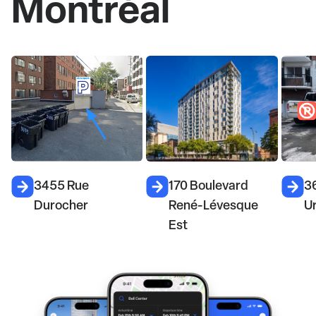
Montréal
170 Boulevard
3611 Rue Saint-
3
René-Lévesque
Urbain
Est