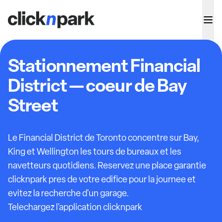
Stationnement Financial
District — coeur de Bay
Street
Le Financial District de Toronto concentre sur Bay,
King et Wellington les tours de bureaux et les
navetteurs quotidiens. Reservez une place garantie
clicknpark pres de votre edifice pour la journee et
evitez la recherche d'un garage.
Telechargez l'application clicknpark