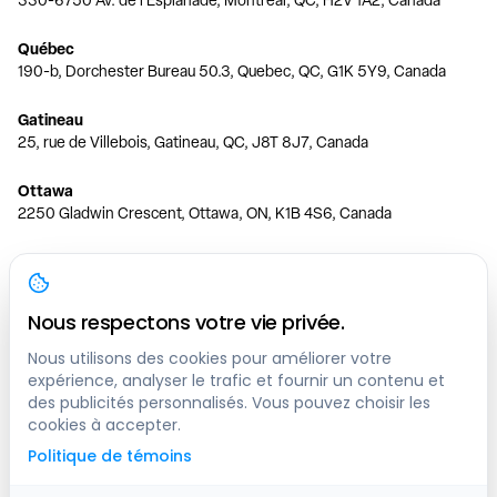
330-6750 Av. de l'Esplanade, Montréal, QC, H2V 1A2, Canada
Québec
190-b, Dorchester Bureau 50.3, Quebec, QC, G1K 5Y9, Canada
Gatineau
25, rue de Villebois, Gatineau, QC, J8T 8J7, Canada
Ottawa
2250 Gladwin Crescent, Ottawa, ON, K1B 4S6, Canada
Toronto
150 Ferrand Dr, 6th Floor, Toronto, ON, M3C 3E5, Canada
Nous respectons votre vie privée.
Vancouver
1200 W 73rd Ave #1415, Vancouver, BC, V6P 6G5, Canada
Nous utilisons des cookies pour améliorer votre
expérience, analyser le trafic et fournir un contenu et
des publicités personnalisés. Vous pouvez choisir les
Calgary
cookies à accepter.
444 5 Ave SW #400 Calgary, AB, T2P 2T8, Canada
Politique de témoins
Edmonton