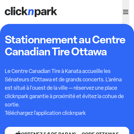
Stationnement au Centre
Canadian Tire Ottawa
Le Centre Canadian Tire à Kanata accueille les
Sénateurs d'Ottawa et de grands concerts. L'aréna
est situé à l'ouest de la ville — réservez une place
clicknpark garantie à proximité et évitez la cohue de
sortie.
Téléchargez l'application clicknpark