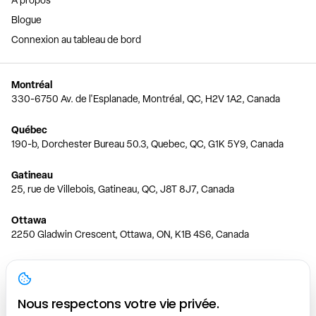
Blogue
Connexion au tableau de bord
Montréal
330-6750 Av. de l'Esplanade, Montréal, QC, H2V 1A2, Canada
Québec
190-b, Dorchester Bureau 50.3, Quebec, QC, G1K 5Y9, Canada
Gatineau
25, rue de Villebois, Gatineau, QC, J8T 8J7, Canada
Ottawa
2250 Gladwin Crescent, Ottawa, ON, K1B 4S6, Canada
Toronto
150 Ferrand Dr, 6th Floor, Toronto, ON, M3C 3E5, Canada
Nous respectons votre vie privée.
Vancouver