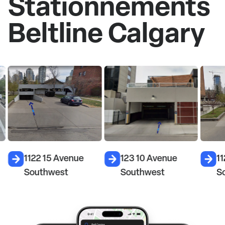
Stationnements
Beltline Calgary
1122 15 Avenue
123 10 Avenue
11
Southwest
Southwest
S