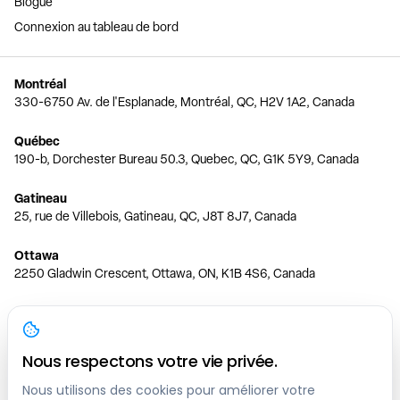
Blogue
Connexion au tableau de bord
Montréal
330-6750 Av. de l'Esplanade, Montréal, QC, H2V 1A2, Canada
Québec
190-b, Dorchester Bureau 50.3, Quebec, QC, G1K 5Y9, Canada
Gatineau
25, rue de Villebois, Gatineau, QC, J8T 8J7, Canada
Ottawa
2250 Gladwin Crescent, Ottawa, ON, K1B 4S6, Canada
Toronto
150 Ferrand Dr, 6th Floor, Toronto, ON, M3C 3E5, Canada
Nous respectons votre vie privée.
Vancouver
1200 W 73rd Ave #1415, Vancouver, BC, V6P 6G5, Canada
Nous utilisons des cookies pour améliorer votre