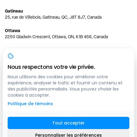
Gatineau
25, rue de Villebois, Gatineau, QC, J8T 8J7, Canada
Ottawa
2250 Gladwin Crescent, Ottawa, ON, K1B 4S6, Canada
Toronto
150 Ferrand Dr, 6th Floor, Toronto, ON, M3C 3E5, Canada
Nous respectons votre vie privée.
Vancouver
1200 W 73rd Ave #1415, Vancouver, BC, V6P 6G5, Canada
Nous utilisons des cookies pour améliorer votre
expérience, analyser le trafic et fournir un contenu et
des publicités personnalisés. Vous pouvez choisir les
Calgary
cookies à accepter.
444 5 Ave SW #400 Calgary, AB, T2P 2T8, Canada
Politique de témoins
Edmonton
9373 47 St NW, Edmonton, AB, T6B 2R7, Canada
Tout accepter
© clicknpark
2016 -
2026
Personnaliser les préférences
Plan du site