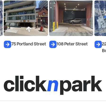
75 Portland Street
108 Peter Street
22
B