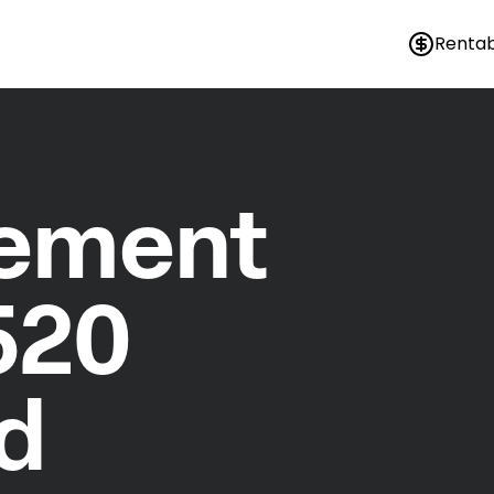
Rentab
nement
520
d