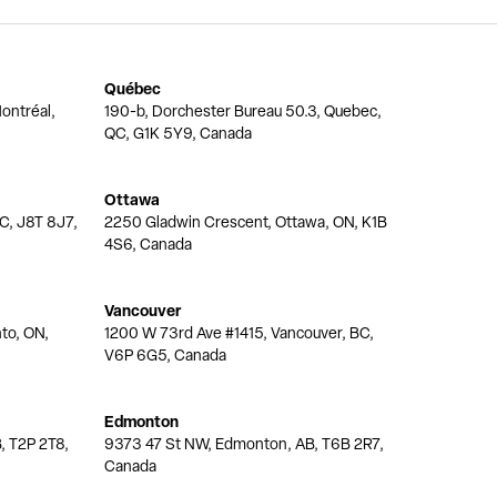
Québec
ontréal,
190-b, Dorchester Bureau 50.3, Quebec,
QC, G1K 5Y9, Canada
Ottawa
QC, J8T 8J7,
2250 Gladwin Crescent, Ottawa, ON, K1B
4S6, Canada
Vancouver
nto, ON,
1200 W 73rd Ave #1415, Vancouver, BC,
V6P 6G5, Canada
Edmonton
, T2P 2T8,
9373 47 St NW, Edmonton, AB, T6B 2R7,
Canada