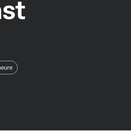
ast
'heure