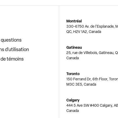
Montréal
330-6750 Av. de l'Esplanade, M
QC, H2V 1A2, Canada
x questions
Gatineau
s d'utilisation
25, rue de Villebois, Gatineau, 
Canada
e de témoins
Toronto
150 Ferrand Dr, 6th Floor, Toro
M3C 3E5, Canada
Calgary
444 5 Ave SW #400 Calgary, AB
Canada