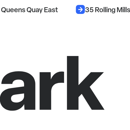
 Queens Quay East
35 Rolling Mill