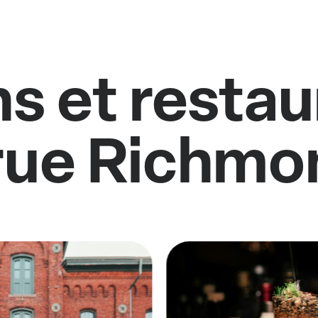
ns et restau
 rue Richmo