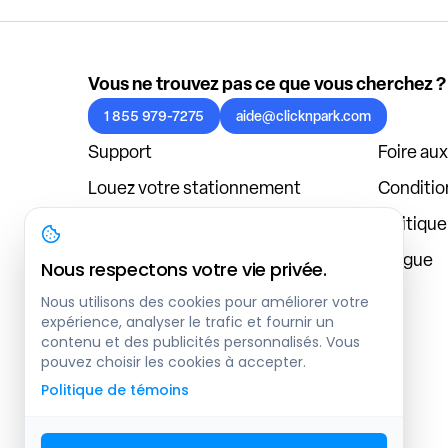
Vous ne trouvez pas ce que vous cherchez ?
1 855 979-7275
aide@clicknpark.com
Support
Foire au
Louez votre stationnement
Condition
Politique de confidentialité
Politiqu
À propos
Blogue
Nous respectons votre vie privée.
Connexion au tableau de bord
Nous utilisons des cookies pour améliorer votre
expérience, analyser le trafic et fournir un
contenu et des publicités personnalisés. Vous
pouvez choisir les cookies à accepter.
Politique de témoins