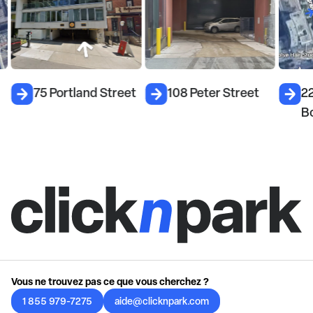
75 Portland Street
108 Peter Street
22
B
Vous ne trouvez pas ce que vous cherchez ?
1 855 979-7275
aide@clicknpark.com