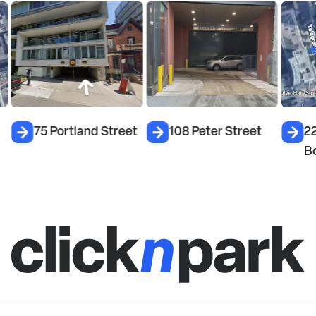
75 Portland Street
108 Peter Street
22
B