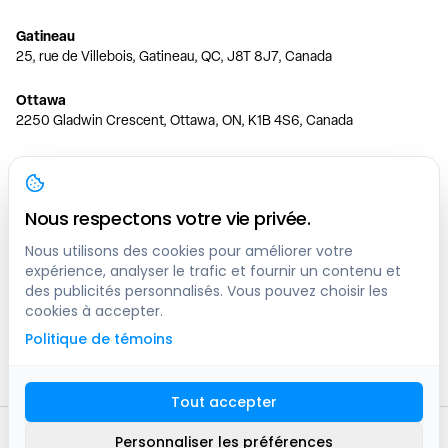
Gatineau
25, rue de Villebois, Gatineau, QC, J8T 8J7, Canada
Ottawa
2250 Gladwin Crescent, Ottawa, ON, K1B 4S6, Canada
Toronto
150 Ferrand Dr, 6th Floor, Toronto, ON, M3C 3E5, Canada
Nous respectons votre vie privée.
Vancouver
1200 W 73rd Ave #1415, Vancouver, BC, V6P 6G5, Canada
Nous utilisons des cookies pour améliorer votre
expérience, analyser le trafic et fournir un contenu et
des publicités personnalisés. Vous pouvez choisir les
Calgary
cookies à accepter.
444 5 Ave SW #400 Calgary, AB, T2P 2T8, Canada
Politique de témoins
Edmonton
9373 47 St NW, Edmonton, AB, T6B 2R7, Canada
Tout accepter
© clicknpark
2016 -
2026
Personnaliser les préférences
Plan du site