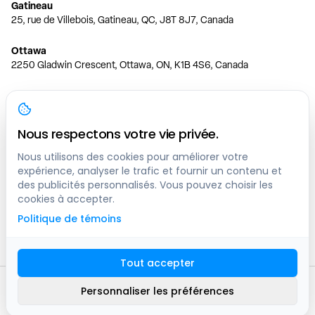
Gatineau
25, rue de Villebois, Gatineau, QC, J8T 8J7, Canada
Ottawa
2250 Gladwin Crescent, Ottawa, ON, K1B 4S6, Canada
Toronto
150 Ferrand Dr, 6th Floor, Toronto, ON, M3C 3E5, Canada
Nous respectons votre vie privée.
Vancouver
1200 W 73rd Ave #1415, Vancouver, BC, V6P 6G5, Canada
Nous utilisons des cookies pour améliorer votre
expérience, analyser le trafic et fournir un contenu et
des publicités personnalisés. Vous pouvez choisir les
Calgary
cookies à accepter.
444 5 Ave SW #400 Calgary, AB, T2P 2T8, Canada
Politique de témoins
Edmonton
9373 47 St NW, Edmonton, AB, T6B 2R7, Canada
Tout accepter
© clicknpark
2016 -
2026
Personnaliser les préférences
Plan du site
9413-8757 Quebec inc