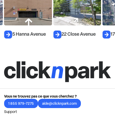
5 Hanna Avenue
22 Close Avenue
17
Vous ne trouvez pas ce que vous cherchez ?
1 855 979-7275
aide@clicknpark.com
Support