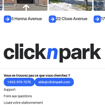
5 Hanna Avenue
22 Close Avenue
17
Vous ne trouvez pas ce que vous cherchez ?
1 855 979-7275
aide@clicknpark.com
Support
Foire aux questions
Louez votre stationnement