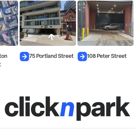
75 Portland Street
108 Peter Street
22
B