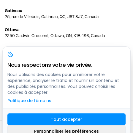
Gatineau
25, rue de Villebois, Gatineau, QC, J8T 8J7, Canada
Ottawa
2250 Gladwin Crescent, Ottawa, ON, K1B 4S6, Canada
Toronto
150 Ferrand Dr, 6th Floor, Toronto, ON, M3C 3E5, Canada
Nous respectons votre vie privée.
Vancouver
1200 W 73rd Ave #1415, Vancouver, BC, V6P 6G5, Canada
Nous utilisons des cookies pour améliorer votre
expérience, analyser le trafic et fournir un contenu et
des publicités personnalisés. Vous pouvez choisir les
Calgary
cookies à accepter.
444 5 Ave SW #400 Calgary, AB, T2P 2T8, Canada
Politique de témoins
Edmonton
9373 47 St NW, Edmonton, AB, T6B 2R7, Canada
Tout accepter
© clicknpark
2016 -
2026
Personnaliser les préférences
Plan du site