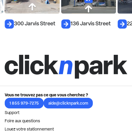
300 Jarvis Street
136 Jarvis Street
2
Vous ne trouvez pas ce que vous cherchez ?
1 855 979-7275
aide@clicknpark.com
Support
Foire aux questions
Louez votre stationnement