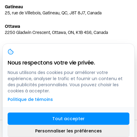
Gatineau
25, rue de Villebois, Gatineau, QC, J8T 8J7, Canada
Ottawa
2250 Gladwin Crescent, Ottawa, ON, K1B 4S6, Canada
Toronto
150 Ferrand Dr, 6th Floor, Toronto, ON, M3C 3E5, Canada
Nous respectons votre vie privée.
Vancouver
1200 W 73rd Ave #1415, Vancouver, BC, V6P 6G5, Canada
Nous utilisons des cookies pour améliorer votre
expérience, analyser le trafic et fournir un contenu et
des publicités personnalisés. Vous pouvez choisir les
Calgary
cookies à accepter.
444 5 Ave SW #400 Calgary, AB, T2P 2T8, Canada
Politique de témoins
Edmonton
9373 47 St NW, Edmonton, AB, T6B 2R7, Canada
Tout accepter
© clicknpark
2016 -
2026
Personnaliser les préférences
Plan du site
9413-8757 Quebec inc