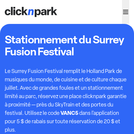
Stationnement du Surrey
Fusion Festival
Le Surrey Fusion Festival remplit le Holland Park de
musiques du monde, de cuisine et de culture chaque
juillet. Avec de grandes foules et un stationnement
limité au parc, réservez une place clicknpark garantie
à proximité — près du SkyTrain et des portes du
VANC5
festival. Utilisez le code
dans l'application
pour 5 $ de rabais sur toute réservation de 20 $ et
plus.