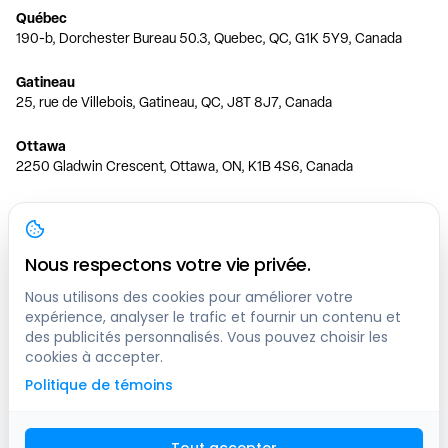
Québec
190-b, Dorchester Bureau 50.3, Quebec, QC, G1K 5Y9, Canada
Gatineau
25, rue de Villebois, Gatineau, QC, J8T 8J7, Canada
Ottawa
2250 Gladwin Crescent, Ottawa, ON, K1B 4S6, Canada
Toronto
150 Ferrand Dr, 6th Floor, Toronto, ON, M3C 3E5, Canada
Nous respectons votre vie privée.
Vancouver
1200 W 73rd Ave #1415, Vancouver, BC, V6P 6G5, Canada
Nous utilisons des cookies pour améliorer votre
expérience, analyser le trafic et fournir un contenu et
des publicités personnalisés. Vous pouvez choisir les
Calgary
cookies à accepter.
444 5 Ave SW #400 Calgary, AB, T2P 2T8, Canada
Politique de témoins
Edmonton
9373 47 St NW, Edmonton, AB, T6B 2R7, Canada