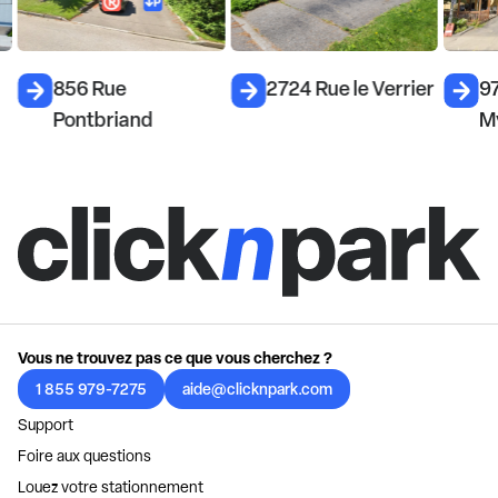
856 Rue
2724 Rue le Verrier
9
Pontbriand
M
Vous ne trouvez pas ce que vous cherchez ?
1 855 979-7275
aide@clicknpark.com
Support
Foire aux questions
Louez votre stationnement