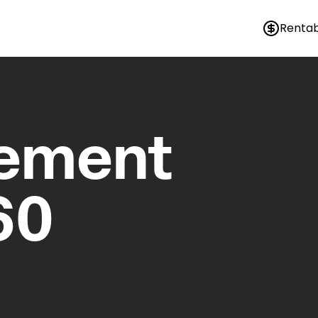
Rentab
nement
60