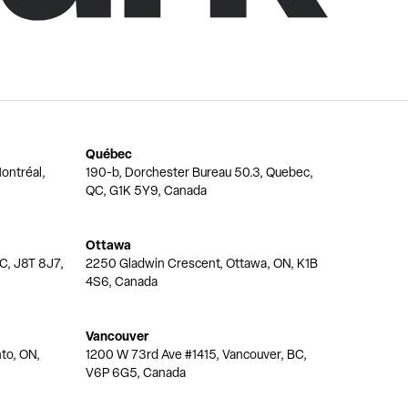
Québec
ontréal,
190-b, Dorchester Bureau 50.3, Quebec,
QC, G1K 5Y9, Canada
Ottawa
QC, J8T 8J7,
2250 Gladwin Crescent, Ottawa, ON, K1B
4S6, Canada
Vancouver
nto, ON,
1200 W 73rd Ave #1415, Vancouver, BC,
V6P 6G5, Canada