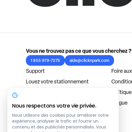
Vous ne trouvez pas ce que vous cherchez ?
1 855 979-7275
aide@clicknpark.com
Support
Foire au
Louez votre stationnement
Condition
Politique de confidentialité
Politiqu
À propos
Blogue
Nous respectons votre vie privée.
Connexion au tableau de bord
Nous utilisons des cookies pour améliorer votre
expérience, analyser le trafic et fournir un
contenu et des publicités personnalisés. Vous