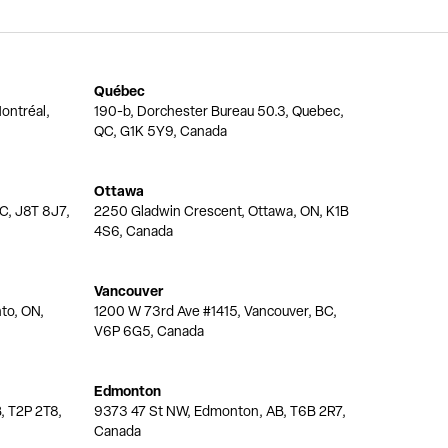
Québec
ontréal,
190-b, Dorchester Bureau 50.3, Quebec,
QC, G1K 5Y9, Canada
Ottawa
QC, J8T 8J7,
2250 Gladwin Crescent, Ottawa, ON, K1B
4S6, Canada
Vancouver
nto, ON,
1200 W 73rd Ave #1415, Vancouver, BC,
V6P 6G5, Canada
Edmonton
, T2P 2T8,
9373 47 St NW, Edmonton, AB, T6B 2R7,
Canada