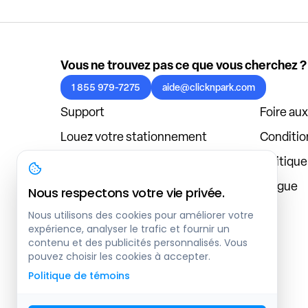
Vous ne trouvez pas ce que vous cherchez ?
1 855 979-7275
aide@clicknpark.com
Support
Foire au
Louez votre stationnement
Condition
Politique de confidentialité
Politiqu
À propos
Blogue
Nous respectons votre vie privée.
Connexion au tableau de bord
Nous utilisons des cookies pour améliorer votre
expérience, analyser le trafic et fournir un
contenu et des publicités personnalisés. Vous
pouvez choisir les cookies à accepter.
Politique de témoins