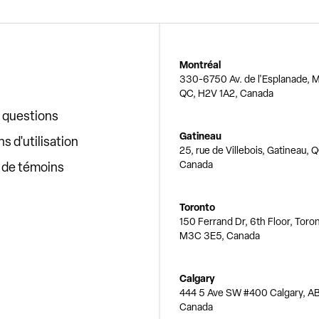
Montréal
330-6750 Av. de l'Esplanade, M
QC, H2V 1A2, Canada
x questions
Gatineau
s d'utilisation
25, rue de Villebois, Gatineau, 
Canada
e de témoins
Toronto
150 Ferrand Dr, 6th Floor, Toro
M3C 3E5, Canada
Calgary
444 5 Ave SW #400 Calgary, AB
Canada