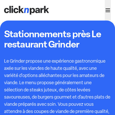
Stationnements près Le
restaurant Grinder
Le Grinder propose une expérience gastronomique
axée sur les viandes de haute qualité, avec une
variété d'options alléchantes pour les amateurs de
viande. Le menu propose généralement une
sélection de steaks juteux, de côtes levées
savoureuses, de burgers gourmet et d'autres plats de
viande préparés avec soin. Vous pouvez vous
attendre à des coupes de viande de première qualité,