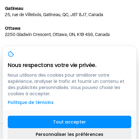
Gatineau
25, rue de Villebois, Gatineau, QC, J8T 8J7, Canada
Ottawa
2250 Gladwin Crescent, Ottawa, ON, K1B 4S6, Canada
Toronto
150 Ferrand Dr, 6th Floor, Toronto, ON, M3C 3E5, Canada
Nous respectons votre vie privée.
Vancouver
1200 W 73rd Ave #1415, Vancouver, BC, V6P 6G5, Canada
Nous utilisons des cookies pour améliorer votre
expérience, analyser le trafic et fournir un contenu et
des publicités personnalisés. Vous pouvez choisir les
Calgary
cookies à accepter.
444 5 Ave SW #400 Calgary, AB, T2P 2T8, Canada
Politique de témoins
Edmonton
9373 47 St NW, Edmonton, AB, T6B 2R7, Canada
Tout accepter
© clicknpark
2016 -
2026
Personnaliser les préférences
Plan du site
9413-8757 Quebec inc