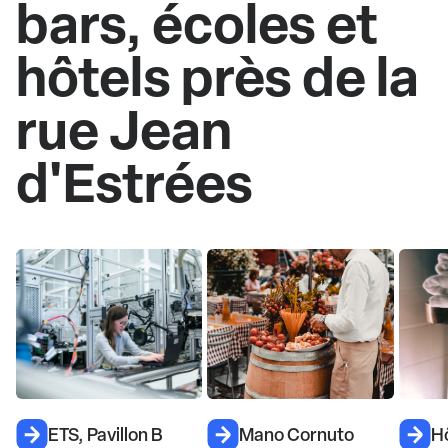
bars, écoles et
hôtels près de la
rue Jean
d'Estrées
ETS, Pavillon B
Mano Cornuto
Hô