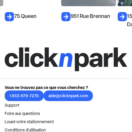
75 Queen
951 Rue Brennan
15
D
Vous ne trouvez pas ce que vous cherchez ?
1 855 979-7275
aide@clicknpark.com
Support
Foire aux questions
Louez votre stationnement
Conditions d'utilisation