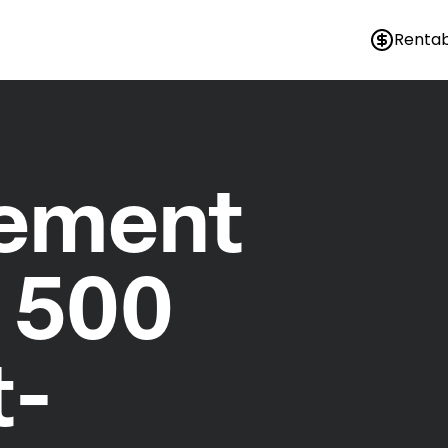
Rentab
nement
 500
t-