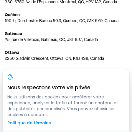
330-6750 Av. de l'Esplanade, Montréal, QC, H2V 1A2, Canada
Québec
190-b, Dorchester Bureau 50.3, Quebec, QC, G1K 5Y9, Canada
Gatineau
25, rue de Villebois, Gatineau, QC, J8T 8J7, Canada
Ottawa
2250 Gladwin Crescent, Ottawa, ON, K1B 4S6, Canada
Toronto
150 Ferrand Dr, 6th Floor, Toronto, ON, M3C 3E5, Canada
Nous respectons votre vie privée.
Vancouver
1200 W 73rd Ave #1415, Vancouver, BC, V6P 6G5, Canada
Nous utilisons des cookies pour améliorer votre
expérience, analyser le trafic et fournir un contenu et
des publicités personnalisés. Vous pouvez choisir les
Calgary
cookies à accepter.
444 5 Ave SW #400 Calgary, AB, T2P 2T8, Canada
Politique de témoins
Edmonton