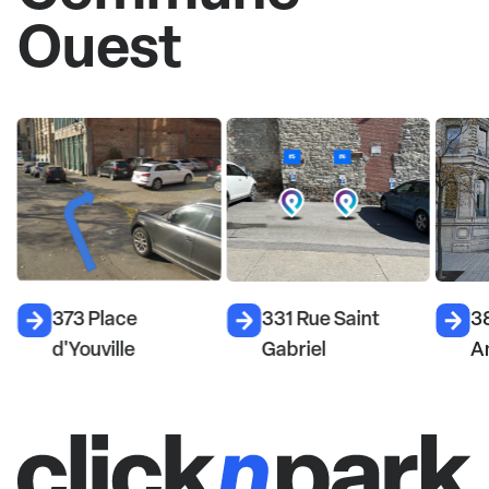
Ouest
373 Place
331 Rue Saint
38
d'Youville
Gabriel
A