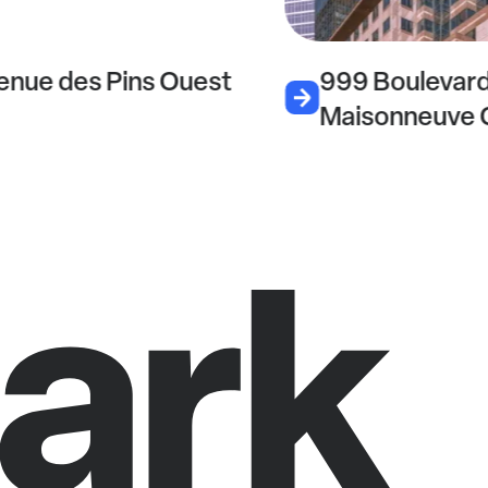
enue des Pins Ouest
999 Boulevar
Maisonneuve 