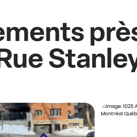
ments près
Rue Stanle