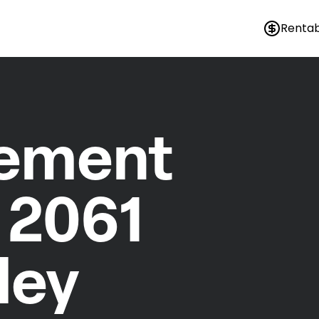
Rentab
nement
 2061
ley