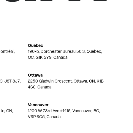
Québec
ontréal,
190-b, Dorchester Bureau 50.3, Quebec,
QC, G1K 5Y9, Canada
Ottawa
QC, J8T 8J7,
2250 Gladwin Crescent, Ottawa, ON, K1B
4S6, Canada
Vancouver
nto, ON,
1200 W 73rd Ave #1415, Vancouver, BC,
V6P 6G5, Canada