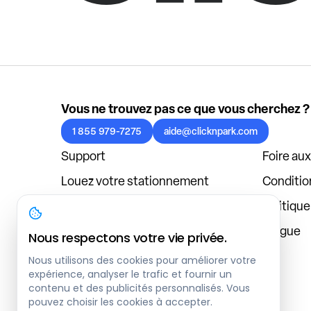
Vous ne trouvez pas ce que vous cherchez ?
1 855 979-7275
aide@clicknpark.com
Support
Foire au
Louez votre stationnement
Condition
Politique de confidentialité
Politiqu
À propos
Blogue
Nous respectons votre vie privée.
Connexion au tableau de bord
Nous utilisons des cookies pour améliorer votre
expérience, analyser le trafic et fournir un
contenu et des publicités personnalisés. Vous
pouvez choisir les cookies à accepter.