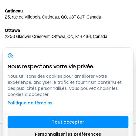
Gatineau
25, rue de Villebois, Gatineau, QC, J8T 8J7, Canada
Ottawa
2250 Gladwin Crescent, Ottawa, ON, K1B 4S6, Canada
Toronto
150 Ferrand Dr, 6th Floor, Toronto, ON, M3C 3E5, Canada
Nous respectons votre vie privée.
Vancouver
1200 W 73rd Ave #1415, Vancouver, BC, V6P 6G5, Canada
Nous utilisons des cookies pour améliorer votre
expérience, analyser le trafic et fournir un contenu et
des publicités personnalisés. Vous pouvez choisir les
Calgary
cookies à accepter.
444 5 Ave SW #400 Calgary, AB, T2P 2T8, Canada
Politique de témoins
Edmonton
9373 47 St NW, Edmonton, AB, T6B 2R7, Canada
Tout accepter
© clicknpark
2016 -
2026
Personnaliser les préférences
Plan du site