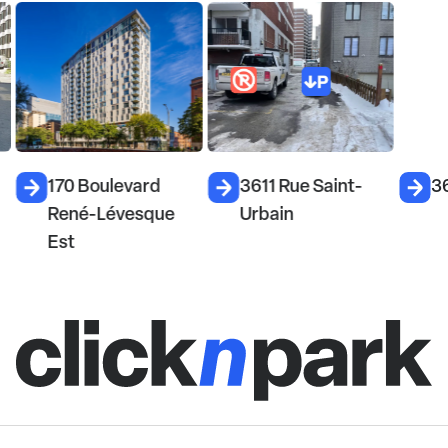
170 Boulevard
3611 Rue Saint-
3
René-Lévesque
Urbain
Est