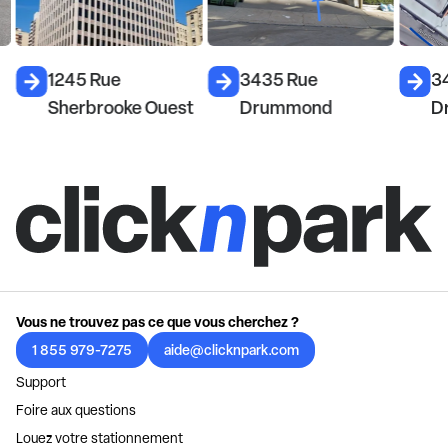
1245 Rue
3435 Rue
3
Sherbrooke Ouest
Drummond
D
Vous ne trouvez pas ce que vous cherchez ?
1 855 979-7275
aide@clicknpark.com
Support
Foire aux questions
Louez votre stationnement