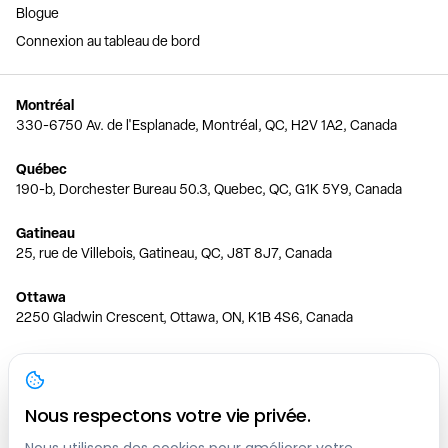
Blogue
Connexion au tableau de bord
Montréal
330-6750 Av. de l'Esplanade, Montréal, QC, H2V 1A2, Canada
Québec
190-b, Dorchester Bureau 50.3, Quebec, QC, G1K 5Y9, Canada
Gatineau
25, rue de Villebois, Gatineau, QC, J8T 8J7, Canada
Ottawa
2250 Gladwin Crescent, Ottawa, ON, K1B 4S6, Canada
Toronto
150 Ferrand Dr, 6th Floor, Toronto, ON, M3C 3E5, Canada
Nous respectons votre vie privée.
Vancouver
1200 W 73rd Ave #1415, Vancouver, BC, V6P 6G5, Canada