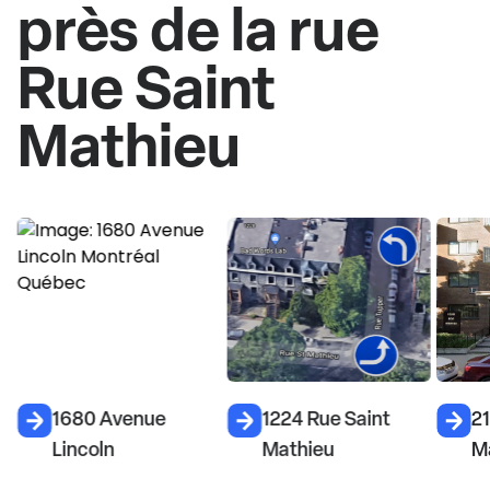
près de la rue
Rue Saint
Mathieu
1680 Avenue
1224 Rue Saint
21
Lincoln
Mathieu
M