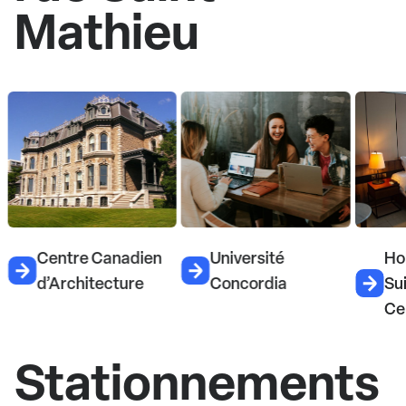
Mathieu
Université
Holiday Inn &
B
Concordia
Suites Montréal
Centre-Ville Ouest
Stationnements