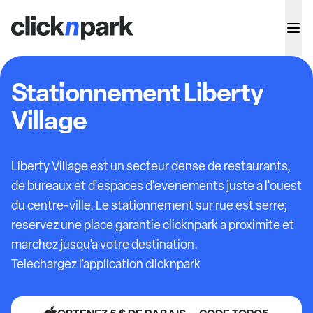
Stationnement Liberty
Village
Liberty Village est un secteur dense de restaurants,
de bureaux et d'espaces d'evenements juste a l'ouest
du centre-ville. Le stationnement sur rue est serre;
reservez une place garantie clicknpark a proximite et
marchez jusqu'a votre destination.
Telechargez l'application clicknpark