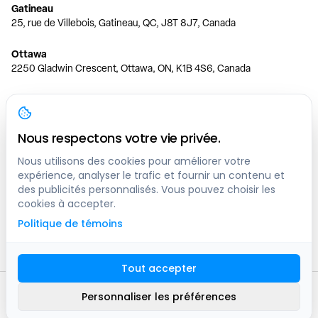
Gatineau
25, rue de Villebois, Gatineau, QC, J8T 8J7, Canada
Ottawa
2250 Gladwin Crescent, Ottawa, ON, K1B 4S6, Canada
Toronto
150 Ferrand Dr, 6th Floor, Toronto, ON, M3C 3E5, Canada
Nous respectons votre vie privée.
Vancouver
1200 W 73rd Ave #1415, Vancouver, BC, V6P 6G5, Canada
Nous utilisons des cookies pour améliorer votre
expérience, analyser le trafic et fournir un contenu et
des publicités personnalisés. Vous pouvez choisir les
Calgary
cookies à accepter.
444 5 Ave SW #400 Calgary, AB, T2P 2T8, Canada
Politique de témoins
Edmonton
9373 47 St NW, Edmonton, AB, T6B 2R7, Canada
Tout accepter
© clicknpark
2016 -
2026
Personnaliser les préférences
Plan du site
9413-8757 Quebec inc