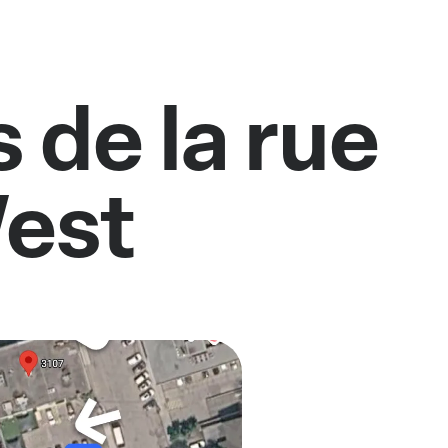
 de la rue
West