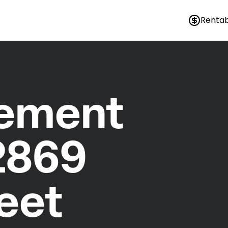
Rentab
nement
2869
reet