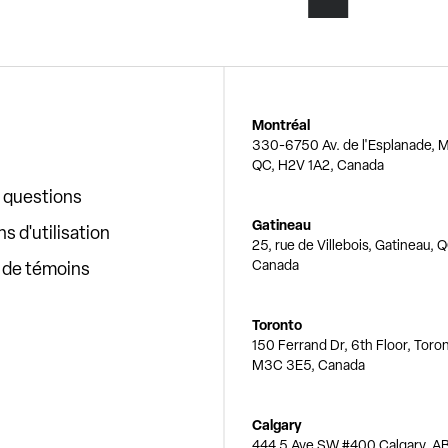
Montréal
330-6750 Av. de l'Esplanade, M
QC, H2V 1A2, Canada
x questions
Gatineau
s d'utilisation
25, rue de Villebois, Gatineau, 
Canada
e de témoins
Toronto
150 Ferrand Dr, 6th Floor, Toro
M3C 3E5, Canada
Calgary
444 5 Ave SW #400 Calgary, AB