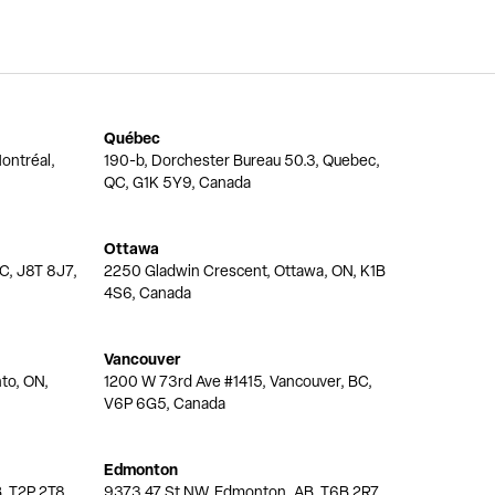
Québec
ontréal,
190-b, Dorchester Bureau 50.3, Quebec,
QC, G1K 5Y9, Canada
Ottawa
QC, J8T 8J7,
2250 Gladwin Crescent, Ottawa, ON, K1B
4S6, Canada
Vancouver
nto, ON,
1200 W 73rd Ave #1415, Vancouver, BC,
V6P 6G5, Canada
Edmonton
, T2P 2T8,
9373 47 St NW, Edmonton, AB, T6B 2R7,