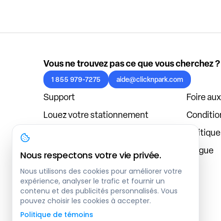
Vous ne trouvez pas ce que vous cherchez ?
1 855 979-7275
aide@clicknpark.com
Support
Foire au
Louez votre stationnement
Condition
Politique de confidentialité
Politiqu
À propos
Blogue
Nous respectons votre vie privée.
Connexion au tableau de bord
Nous utilisons des cookies pour améliorer votre
expérience, analyser le trafic et fournir un
contenu et des publicités personnalisés. Vous
pouvez choisir les cookies à accepter.
Politique de témoins