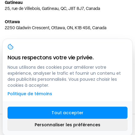
Gatineau
25, rue de Villebois, Gatineau, QC, J8T 8J7, Canada
Ottawa
2250 Gladwin Crescent, Ottawa, ON, K1B 4S6, Canada
Toronto
150 Ferrand Dr, 6th Floor, Toronto, ON, M3C 3E5, Canada
Nous respectons votre vie privée.
Vancouver
1200 W 73rd Ave #1415, Vancouver, BC, V6P 6G5, Canada
Nous utilisons des cookies pour améliorer votre
expérience, analyser le trafic et fournir un contenu et
des publicités personnalisés. Vous pouvez choisir les
Calgary
cookies à accepter.
444 5 Ave SW #400 Calgary, AB, T2P 2T8, Canada
Politique de témoins
Edmonton
9373 47 St NW, Edmonton, AB, T6B 2R7, Canada
Tout accepter
© clicknpark
2016 -
2026
Personnaliser les préférences
Plan du site
9413-8757 Quebec inc