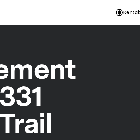
Rentab
nement
1331
Trail