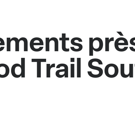
ments près
d Trail So