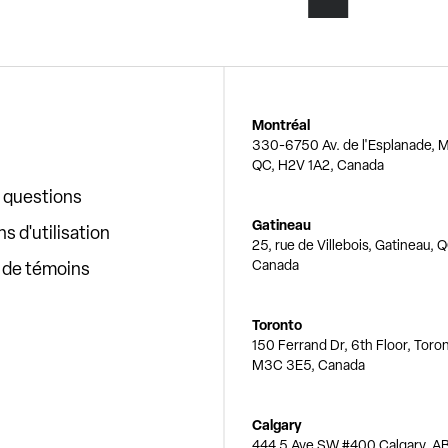
Montréal
330-6750 Av. de l'Esplanade, M
QC, H2V 1A2, Canada
x questions
Gatineau
s d'utilisation
25, rue de Villebois, Gatineau, 
Canada
e de témoins
Toronto
150 Ferrand Dr, 6th Floor, Toro
M3C 3E5, Canada
Calgary
444 5 Ave SW #400 Calgary, AB