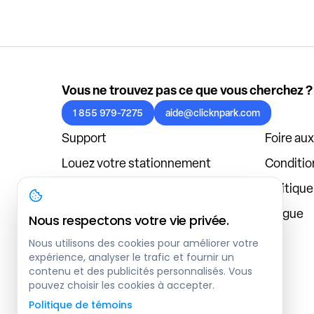
Vous ne trouvez pas ce que vous cherchez ?
1 855 979-7275
aide@clicknpark.com
Support
Foire au
Louez votre stationnement
Condition
Politique de confidentialité
Politiqu
À propos
Blogue
Nous respectons votre vie privée.
Connexion au tableau de bord
Nous utilisons des cookies pour améliorer votre
expérience, analyser le trafic et fournir un
contenu et des publicités personnalisés. Vous
pouvez choisir les cookies à accepter.
Politique de témoins