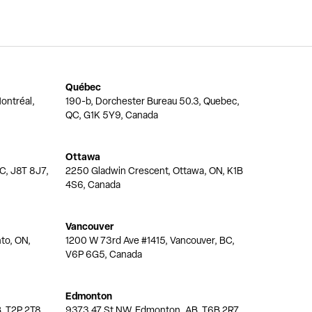
Québec
ontréal,
190-b, Dorchester Bureau 50.3, Quebec,
QC, G1K 5Y9, Canada
Ottawa
QC, J8T 8J7,
2250 Gladwin Crescent, Ottawa, ON, K1B
4S6, Canada
Vancouver
nto, ON,
1200 W 73rd Ave #1415, Vancouver, BC,
V6P 6G5, Canada
Edmonton
, T2P 2T8,
9373 47 St NW, Edmonton, AB, T6B 2R7,