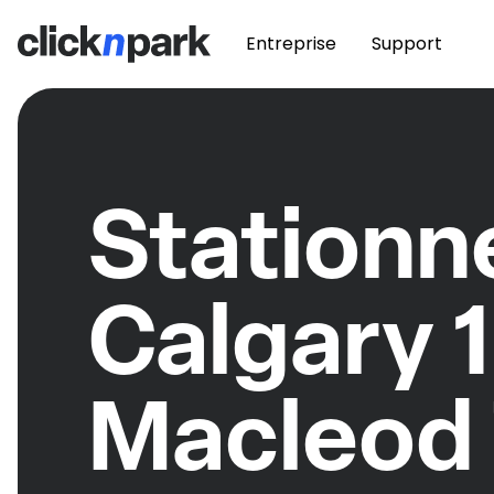
Entreprise
Support
Station
Calgary 
Macleod 