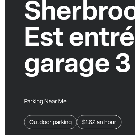
Sherbro
Est entr
garage 3
Parking Near Me
Outdoor parking
$1.62
an hour