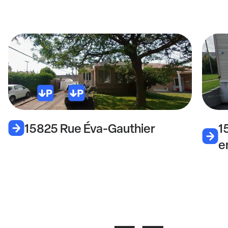
15825 Rue Éva-Gauthier
1
e