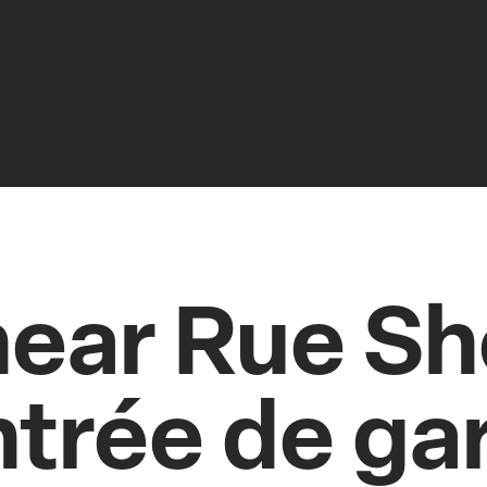
near Rue S
ntrée de ga