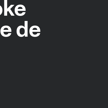
oke
ée de