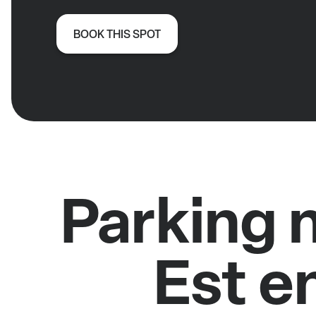
BOOK THIS SPOT
Parking 
Est e