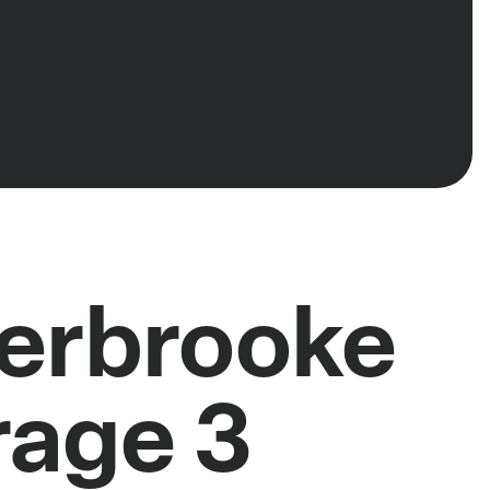
herbrooke
rage 3