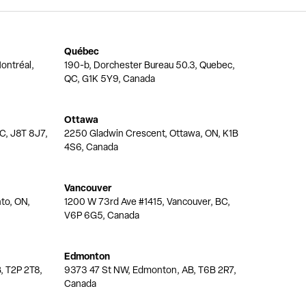
Québec
ontréal,
190-b, Dorchester Bureau 50.3, Quebec,
QC, G1K 5Y9, Canada
Ottawa
QC, J8T 8J7,
2250 Gladwin Crescent, Ottawa, ON, K1B
4S6, Canada
Vancouver
nto, ON,
1200 W 73rd Ave #1415, Vancouver, BC,
V6P 6G5, Canada
Edmonton
, T2P 2T8,
9373 47 St NW, Edmonton, AB, T6B 2R7,
Canada