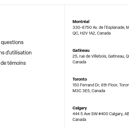
Montréal
330-6750 Av. de l'Esplanade, M
QC, H2V 1A2, Canada
x questions
Gatineau
s d'utilisation
25, rue de Villebois, Gatineau, 
Canada
e de témoins
Toronto
150 Ferrand Dr, 6th Floor, Toro
M3C 3E5, Canada
Calgary
444 5 Ave SW #400 Calgary, AB
Canada