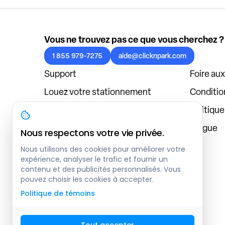
Vous ne trouvez pas ce que vous cherchez ?
1 855 979-7275
aide@clicknpark.com
Support
Foire au
Louez votre stationnement
Condition
Politique de confidentialité
Politiqu
À propos
Blogue
Nous respectons votre vie privée.
Connexion au tableau de bord
Nous utilisons des cookies pour améliorer votre
expérience, analyser le trafic et fournir un
contenu et des publicités personnalisés. Vous
pouvez choisir les cookies à accepter.
Politique de témoins