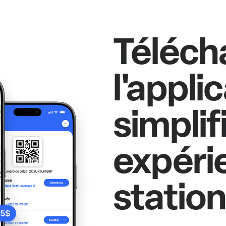
Téléch
l'appli
simplif
expéri
statio