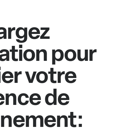
argez
cation pour
ier votre
ence de
nnement: