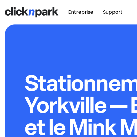
Entreprise
Support
Stationne
Yorkville — 
et le Mink M