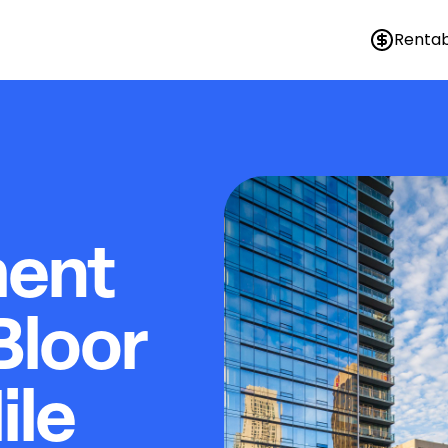
Rentab
ment
Bloor
ile