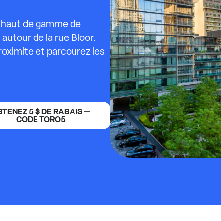
ier haut de gamme de
autour de la rue Bloor.
roximite et parcourez les
BTENEZ 5 $ DE RABAIS —
CODE TORO5