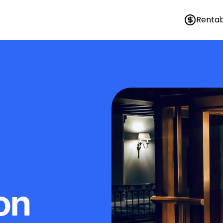
Rentab
on