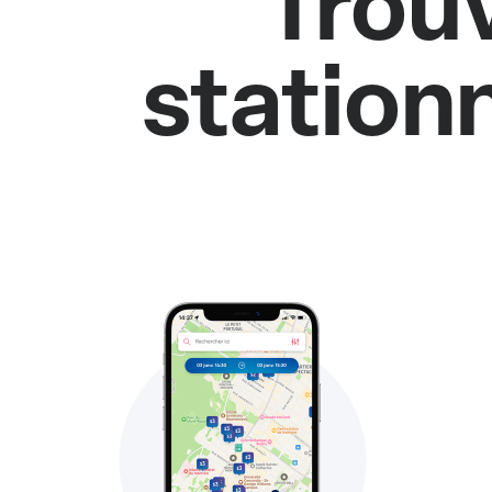
Trou
station