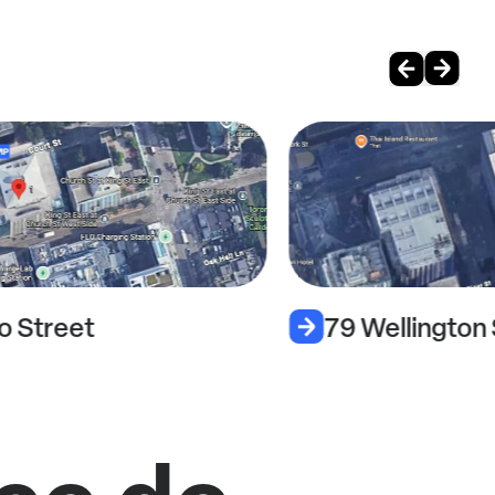
o Street
79 Wellington