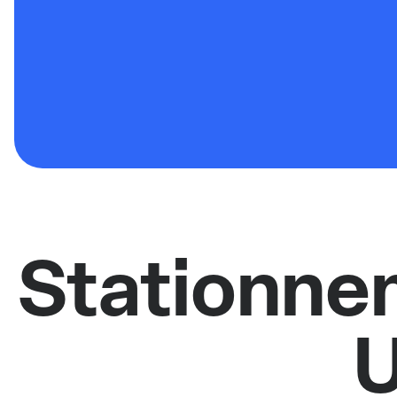
Stationne
U