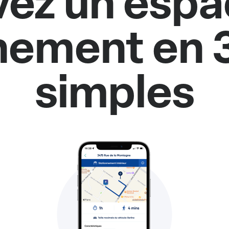
vez un espa
nement en 
simples