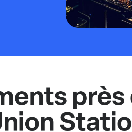
ments près 
nion Stati