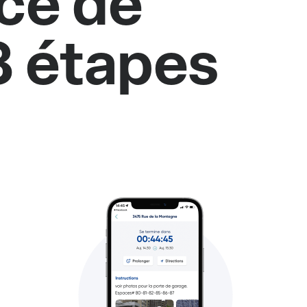
ce de
3 étapes