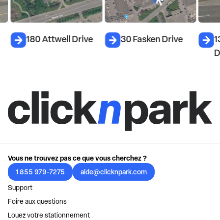
180 Attwell Drive
30 Fasken Drive
13
Dr
Vous ne trouvez pas ce que vous cherchez ?
1 855 979-7275
aide@clicknpark.com
Support
Foire aux questions
Louez votre stationnement