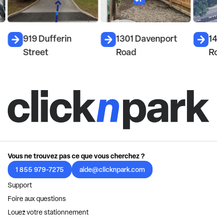
919 Dufferin
1301 Davenport
1
Street
Road
R
Vous ne trouvez pas ce que vous cherchez ?
1 855 979-7275
aide@clicknpark.com
Support
Foire aux questions
Louez votre stationnement